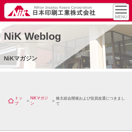
NiK Weblog
NiKマガジン
トッ
NiKマガジ
株主総会開催および役員改選につきまし
>
>
プ
ン
て