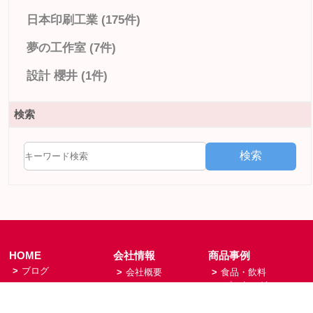
日本印刷工業 (175件)
夢の工作室 (7件)
設計 櫻井 (1件)
検索
検索
HOME
会社情報
商品事例
>
ブログ
>
会社概要
>
食品・飲料
パッケージ
>
夢の工作室
>
会社沿革
>
健康製品
>
NiK富士
>
経営理念