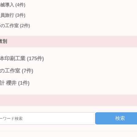
械導入 (4件)
員旅行 (3件)
の工作室 (2件)
者別
本印刷工業 (175件)
の工作室 (7件)
計 櫻井 (1件)
検索