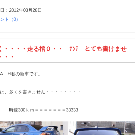
日：2012年03月28日
ント（0）
く・・・・走る棺０・・ ﾅﾝﾃ とても書けませ
・・・
A．H君の新車です。
は、多くを書きません・・・・・・・・
速300ｋｍ＝＝＝＝＝＝＝33333