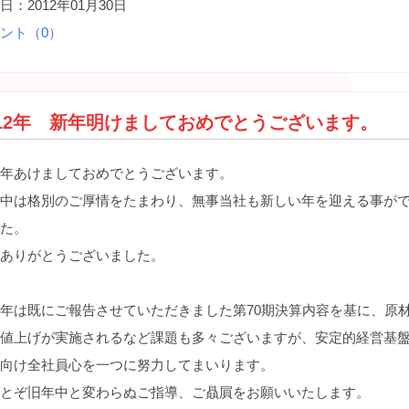
日：2012年01月30日
ント（0）
012年 新年明けましておめでとうございます。
年あけましておめでとうございます。
中は格別のご厚情をたまわり、無事当社も新しい年を迎える事が
た。
ありがとうございました。
年は既にご報告させていただきました第70期決算内容を基に、原
値上げが実施されるなど課題も多々ございますが、安定的経営基
向け全社員心を一つに努力してまいります。
とぞ旧年中と変わらぬご指導、ご贔屓をお願いいたします。