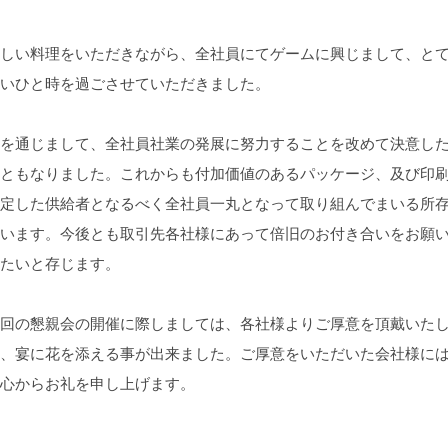
しい料理をいただきながら、全社員にてゲームに興じまして、と
いひと時を過ごさせていただきました。
を通じまして、全社員社業の発展に努力することを改めて決意し
ともなりました。これからも付加価値のあるパッケージ、及び印
定した供給者となるべく全社員一丸となって取り組んでまいる所
います。今後とも取引先各社様にあって倍旧のお付き合いをお願
たいと存じます。
回の懇親会の開催に際しましては、各社様よりご厚意を頂戴いた
、宴に花を添える事が出来ました。ご厚意をいただいた会社様に
心からお礼を申し上げます。