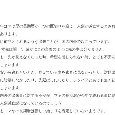
年はマヤ歴の長期暦が一つの区切りを迎え、人類が滅亡するとさ
あります。
に前兆とされるような出来ごとが、国の内外で起こっています。
一寸先は闇 ”、確かにこの言葉のように先の事は分りません。
も、先が見えなくなった時、希望を感じられない時、とても不安
しまいます。
安から逃れたいとき、見えている事を素直に見なかったり、対処
に対処しなかったり、先延ばしにしたり、ジタバタとあても無く
しまいます。
内外の出来事に対する不安が、マヤの長期暦が今年で終わる事に
人類滅亡説になっているのでしょう。
も、マヤの長期暦は新しい始まりを否定していないようです。