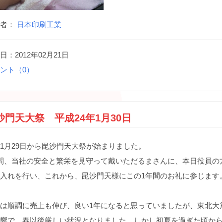
稿者：
日本印刷工業
日：2012年02月21日
ント（0）
沙門天大祭 平成24年1月30日
1月29日から毘沙門天大祭が始まりました。
間、当社の安全と繁栄を見守って戴いただるまさんに、本日役員の
入れを行い、これから、毘沙門天様にこの1年間のお礼に参じます
は順調に売上も伸び、良い1年になると思っていましたが、東北大
響で、春以後厳しい状況となりました。しかし初夏を過ぎた頃か