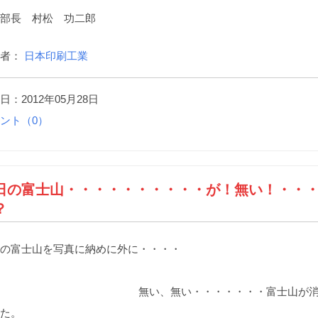
部長 村松 功二郎
稿者：
日本印刷工業
日：2012年05月28日
ント（0）
日の富士山・・・・・・・・・・が！無い！・・
？
の富士山を写真に納めに外に・・・・
い、無い・・・・・・・富士山が消
た。