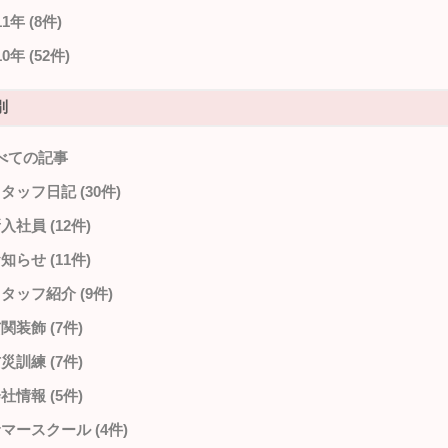
11年 (8件)
10年 (52件)
別
べての記事
タッフ日記 (30件)
入社員 (12件)
知らせ (11件)
タッフ紹介 (9件)
関装飾 (7件)
災訓練 (7件)
社情報 (5件)
サマースクール (4件)