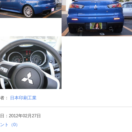
稿者：
日本印刷工業
日：2012年02月27日
ント（0）