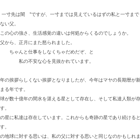
一寸先は闇 ”ですが、一寸までは見えているはずの私と一寸まで
ない父。
この心の強さ、生活感覚の違いは何処からくるのでしょうか。
から、正月にまた怒られました。
ゃんと仕事をしなくちゃだめだぞ、と
の不安な心を見抜かれています。
年の挨拶らしくない挨拶となりましたが、今年はマヤの長期暦が
まる年です。
球が数十億年の間水を湛える星として存在し、そして私達人類が
す。
の星に私達は存在しています。これからも奇跡の星であり続ける
す。
の地球に対する思いは、私の父に対する思いと同じなのかもしれ