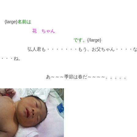
arge}
名前は
花 ちゃん
です。
{/large}
人君も・・・・・・・もう、お父ちゃん・・・・な
・・・ね。
～～～季節は春だ～～～～。。。。。