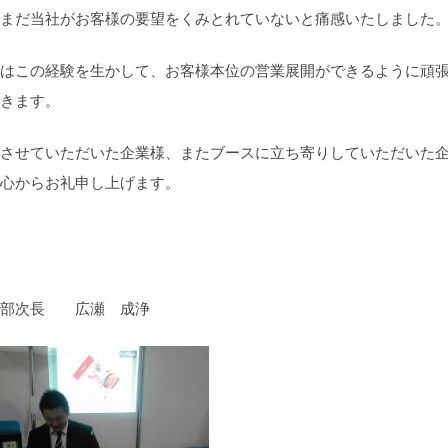
まだ当社がお客様の要望をくみとれていないと痛感いたしました
はこの経験を生かして、お客様本位の営業展開ができるように頑
きます。
させていただいた企業様、またブースに立ち寄りしていただいた
心からお礼申し上げます。
業部次長 広瀬 成浄