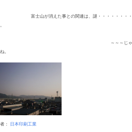
士山が消えた事との関連は、謎・・・・・・・・
。
～～～じゃ
ね。
稿者：
日本印刷工業