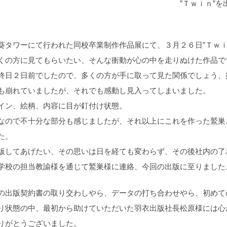
Ｔｗｉｎ”を出版いた
タワーにて行われた同校卒業制作作品展にて、３月２６日”Ｔｗｉ
くの方に見てもらいたい、そんな衝動が心の中を走りぬけた作品で
日２日前でしたので、多くの方が手に取って見た関係でしょう、
も崩れていましたが、それでも感動し見入ってしまいました。
絵柄、内容に目が釘付け状態。
ので不十分な部分も感じましたが、それ以上にこれを作った鷲巣
た。
してあげたい、その思いは日を経ても変わらず、その後社内の了
学校の担当教諭様を通じて鷲巣様に連絡、今回の出版に至りました
出版契約書の取り交わしやら、データの打ち合わせやら、初めて
り状態の中、最初から助けていただいた羽衣出版社長松原様には心
りがとうございました。