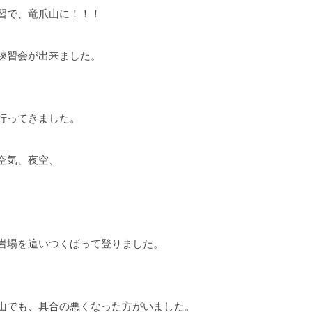
習で、竜爪山に！！！
練習会が出来ました。
行ってきました。
空気、夜空、
岩場を這いつくばって登りました。
山でも、具合の悪くなった方がいました。