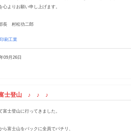
を心よりお願い申し上げます。
 村松功二郎
印刷工業
年09月26日
）
 富士登山 ♪ ♪ ♪
て富士登山に行ってきました。
から富士山をバックに全員でパチリ、