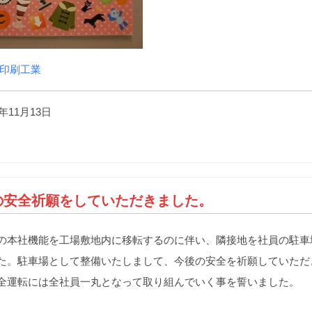
印刷工業
年11月13日
）
の安全祈願をしていただきました。
本社機能を工場敷地内に移転するのに伴い、隣接地を社員の駐車
た。駐車場として整備いたしまして、今後の安全を祈願していただ
運転には全社員一丸となって取り組んでいく事を誓いました。