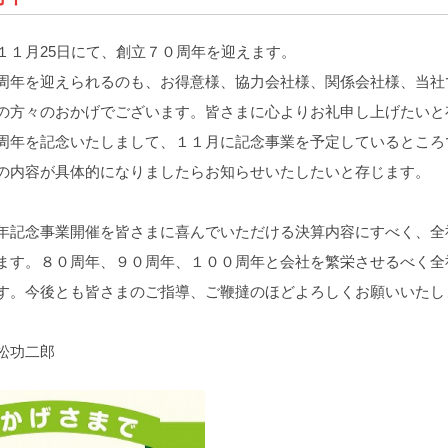
１月25日にて、創立７０周年を迎えます。
周年を迎えられるのも、お得意様、協力会社様、関係会社様、当社
の方々のおかげでございます。皆さまに心よりお礼申し上げたいと
年を記念いたしまして、１１月に記念事業を予定しているところ
の内容が具体的になりましたらお知らせいたしたいと存じます。
記念事業開催を皆さまに喜んでいただける決算内容にすべく、全
ます。８０周年、９０周年、１００周年と会社を繁栄させるべく全
す。今後とも皆さまのご指導、ご鞭撻のほどよろしくお願いいたし
松功二郎