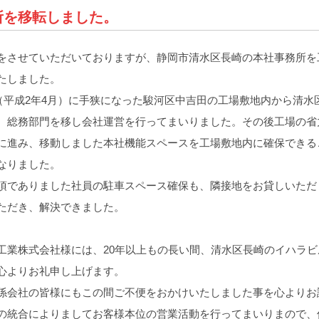
所を移転しました。
させていただいておりますが、静岡市清水区長崎の本社事務所を
たしました。
月（平成2年4月）に手狭になった駿河区中吉田の工場敷地内から清水
、総務部門を移し会社運営を行ってまいりました。その後工場の省
に進み、移動しました本社機能スペースを工場敷地内に確保できる
なりました。
項でありました社員の駐車スペース確保も、隣接地をお貸しいただ
ただき、解決できました。
業株式会社様には、20年以上もの長い間、清水区長崎のイハラビ
心よりお礼申し上げます。
会社の皆様にもこの間ご不便をおかけいたしました事を心よりお
の統合によりましてお客様本位の営業活動を行ってまいりまので、