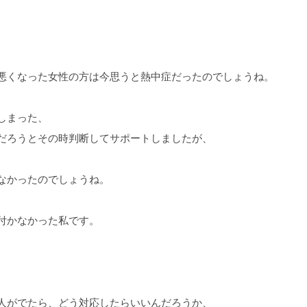
悪くなった女性の方は今思うと熱中症だったのでしょうね。
しまった、
だろうとその時判断してサポートしましたが、
なかったのでしょうね。
付かなかった私です。
人がでたら、どう対応したらいいんだろうか、