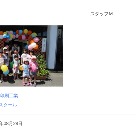
タッフＭ
印刷工業
スクール
年08月28日
）