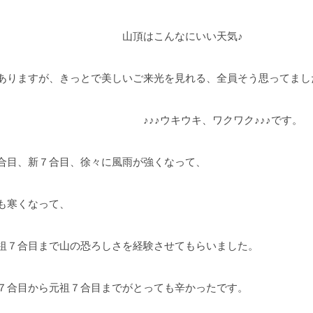
はこんなにいい天気♪
ありますが、きっとで美しいご来光を見れる、全員そう思ってまし
ウキウキ、ワクワク♪♪♪です。
合目、新７合目、徐々に風雨が強くなって、
も寒くなって、
祖７合目まで山の恐ろしさを経験させてもらいました。
ら元祖７合目までがとっても辛かったです。