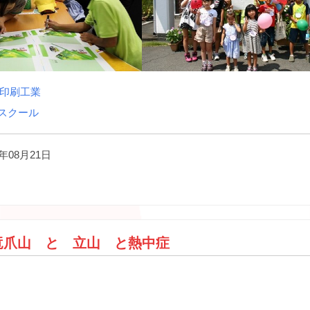
印刷工業
スクール
年08月21日
）
竜爪山 と 立山 と熱中症