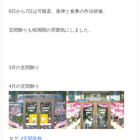
6日から7日は可睡斎、座禅と食事の作法研修。
玄関飾りも桜満開の雰囲気にしました。
3月の玄関飾り
4月の玄関飾り
タグ:
#玄関装飾