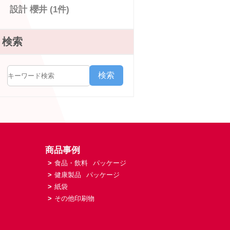
設計 櫻井 (1件)
検索
検索
商品事例
>
食品・飲料
パッケージ
>
健康製品
パッケージ
>
紙袋
>
その他印刷物