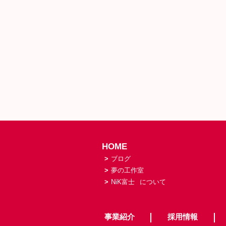
HOME
>
ブログ
>
夢の工作室
>
NiK富士
について
事業紹介
採用情報