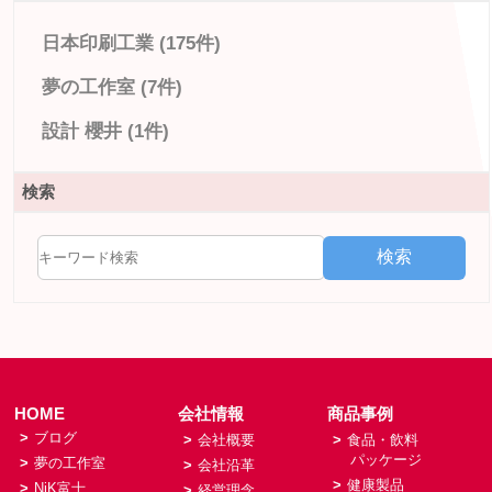
日本印刷工業 (175件)
夢の工作室 (7件)
設計 櫻井 (1件)
検索
検索
HOME
会社情報
商品事例
>
ブログ
>
会社概要
>
食品・飲料
パッケージ
>
夢の工作室
>
会社沿革
>
健康製品
>
NiK富士
>
経営理念